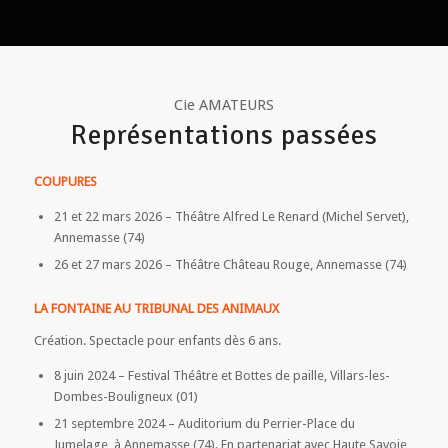
Cie AMATEURS
Représentations passées
COUPURES
21 et 22 mars 2026 – Théâtre Alfred Le Renard (Michel Servet),
Annemasse (74)
26 et 27 mars 2026 – Théâtre Château Rouge, Annemasse (74)
LA FONTAINE AU TRIBUNAL DES ANIMAUX
Création. Spectacle pour enfants dès 6 ans.
8 juin 2024 – Festival Théâtre et Bottes de paille, Villars-les-
Dombes-Bouligneux (01)
21 septembre 2024 – Auditorium du Perrier-Place du
Jumelage, à Annemasse (74). En partenariat avec Haute Savoie