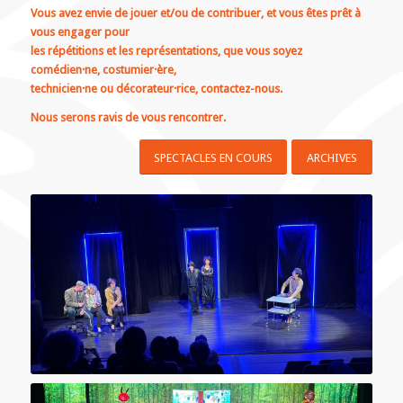
Vous avez envie de jouer et/ou de contribuer, et vous êtes prêt à
vous engager pour
les répétitions et les représentations, que vous soyez
comédien·ne, costumier·ère,
technicien·ne ou décorateur·rice, contactez-nous.
Nous serons ravis de vous rencontrer.
SPECTACLES EN COURS
ARCHIVES