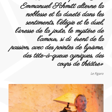
Emmanuel Schmitt alterne la
noblesse et la dureté dans les
sentiments, l’élégie et le duel,
l’ivresse de la joute, le mystère de
l’amour, si di érent de la
passion, avec des pointes de lyrisme,
des tête-à-queue cyniques, des
coups de théâtre»
Le Figaro